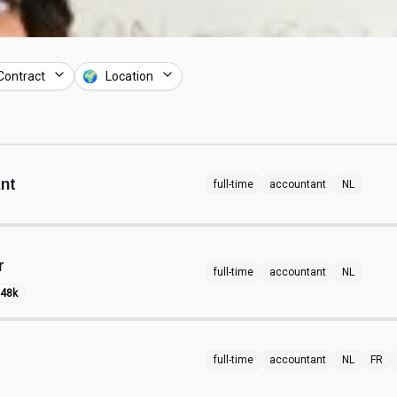
Contract
🌍 Location
nt
full-time
accountant
NL
r
full-time
accountant
NL
 48k
t
full-time
accountant
NL
FR