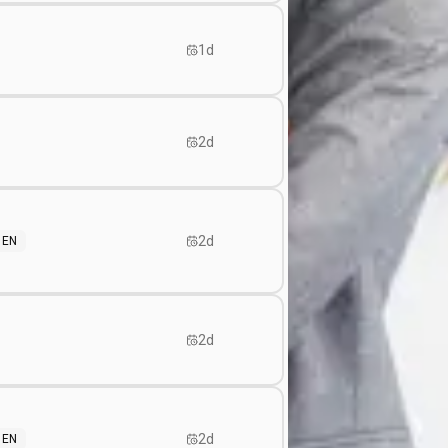
1d
2d
2d
EN
2d
2d
EN