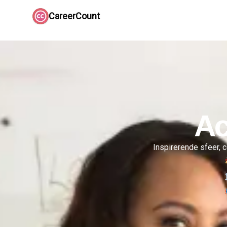
CareerCount
Ac
Inspirerende sfeer, c