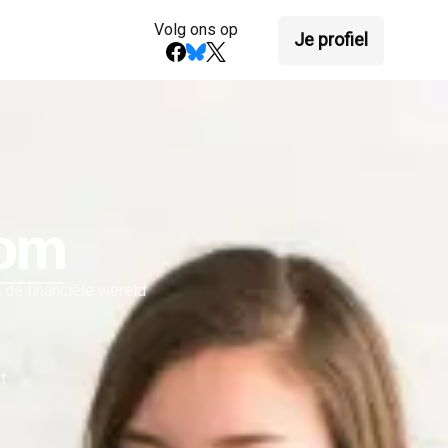
Volg ons op
Je profiel
om
n de financiële wereld
t