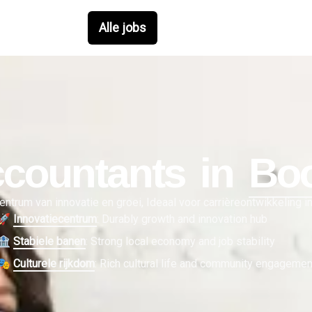
Alle jobs
countant
s in
Bo
entrum van innovatie en groei, Ideaal voor carrièreontwikkeling i
🚀
Innovatiecentrum
:
Durably growth and innovation hub
🏦
Stabiele banen
:
Strong local economy and job stability
🎭
Culturele rijkdom
:
Rich cultural life and community engagemen