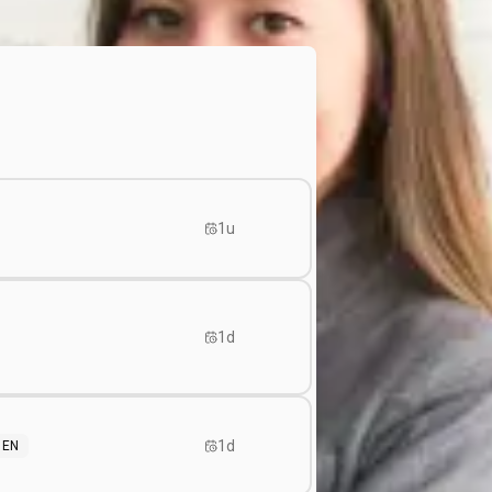
1u
1d
1d
EN