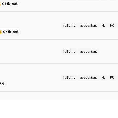

€ 36k - 60k
full-time
accountant
NL
FR
💰
€ 48k - 60k
full-time
accountant
full-time
accountant
NL
FR
 72k
full-time
accountant
NL