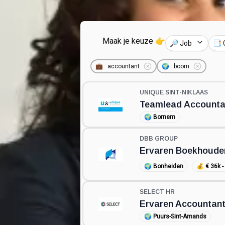
Maak je keuze 👉
🔎 Job
📑 
💼
accountant
🌍
boom
UNIQUE SINT-NIKLAAS
Teamlead Accounta
🌍
Bornem
DBB GROUP
Ervaren Boekhoude
🌍
Bonheiden
💰
€ 36k -
SELECT HR
Ervaren Accountan
🌍
Puurs-Sint-Amands