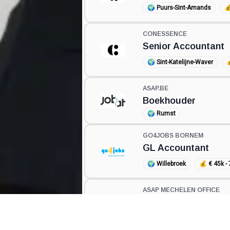
🌍
Puurs-Sint-Amands

CONESSENCE
Senior Accountant
🌍
Sint-Katelijne-Waver
ASAP.BE
Boekhouder
🌍
Rumst
GO4JOBS BORNEM
GL Accountant
🌍
Willebroek
💰
€ 45k -
ASAP MECHELEN OFFICE
Boekhouder
🌍
Rumst