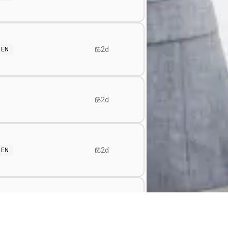
2d
EN
2d
2d
EN
2d