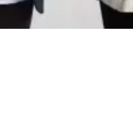
CareerCount
De place to be voor alle Belgische 🇧🇪 accounting
gerelateerde vacatures.
©
2026
•
CareerCount
™ • All Rights Reserved
Terms
•
Privacy
•
Sitemap
•
RSS
•
•