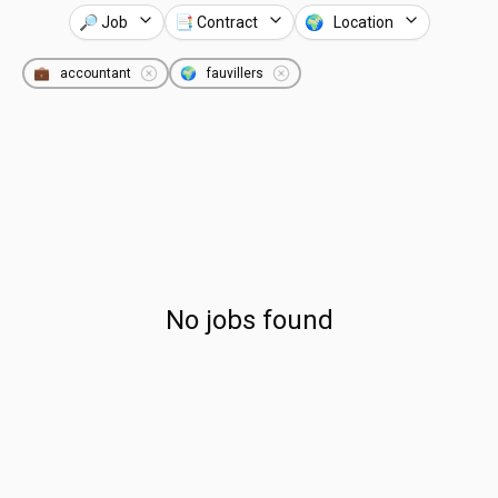
🔎 Job
📑 Contract
🌍 Location
💼
accountant
🌍
fauvillers
No jobs found