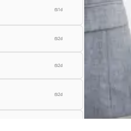
1d
2d
2d
2d
2d