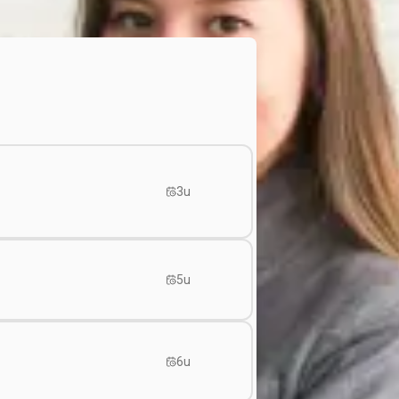
3u
5u
6u