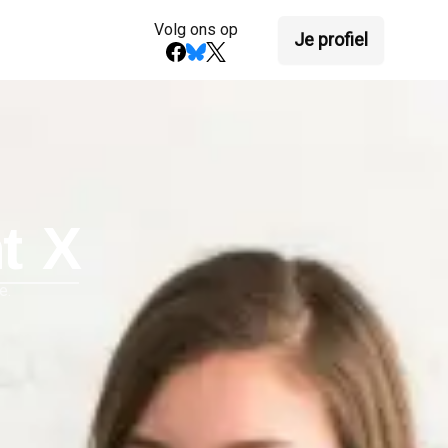
Volg ons op
Je profiel
t X
e.