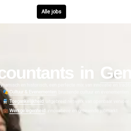
Alle jobs
countant
s in
Gen
ynamisch en historisch, een perfecte mix van innovatie en traditi
🎭
Cultuur & Evenementen
:
bruisende cultuur en evenementen
🚆
Toegankelijkheid
:
uitgebreid netwerk van openbaar vervoer
💼
Werkgelegenheid
:
innovatieve en groeiende jobmarkt