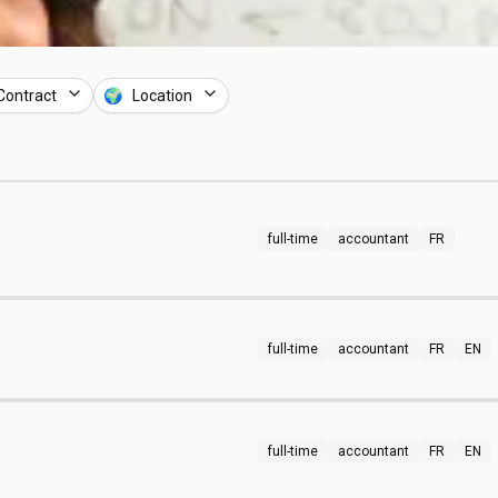
Contract
🌍 Location
full-time
accountant
FR
full-time
accountant
FR
EN
full-time
accountant
FR
EN