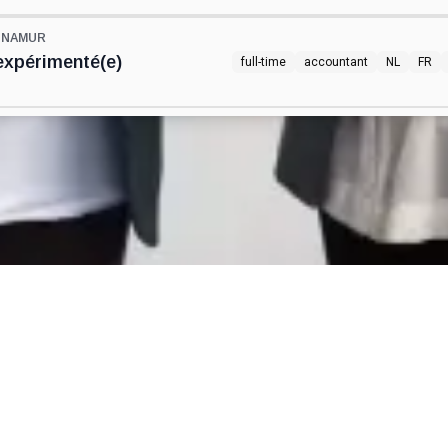
S NAMUR
expérimenté(e)
full-time
accountant
NL
FR