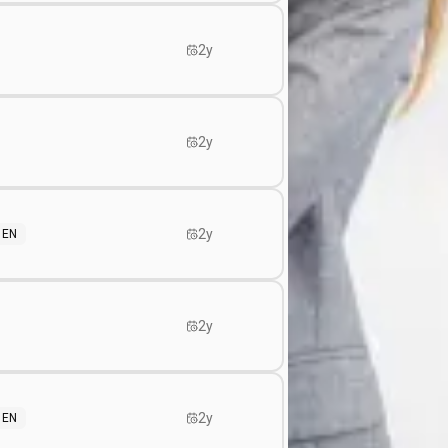
2y
2y
2y
EN
2y
2y
EN