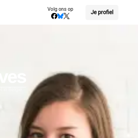
Volg ons op
Je profiel
ves
 in België.
rk