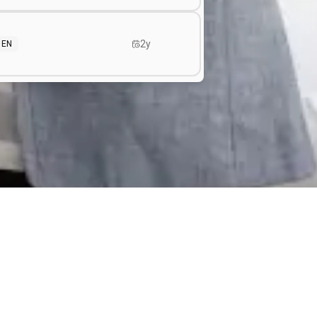
2y
EN