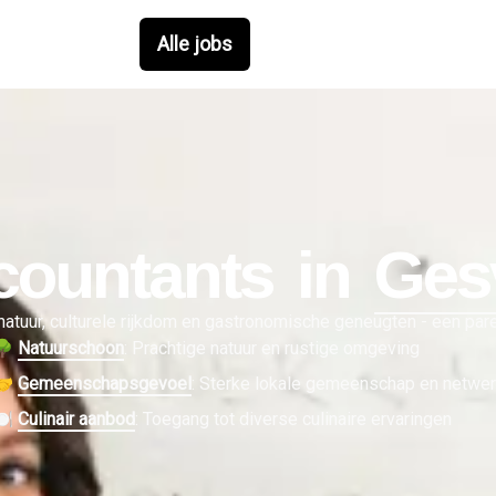
Alle jobs
countant
s in
Ges
 natuur, culturele rijkdom en gastronomische geneugten - een parel
🌳
Natuurschoon
:
Prachtige natuur en rustige omgeving
🤝
Gemeenschapsgevoel
:
Sterke lokale gemeenschap en netwe
🍽
Culinair aanbod
:
Toegang tot diverse culinaire ervaringen