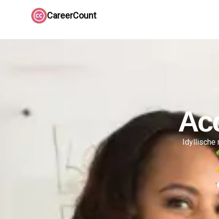
CareerCount
Ac
Idyllische