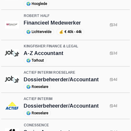
🌍
Hooglede
ROBERT HALF
Financieel Medewerker
3d
🌍
Lichtervelde
💰
€ 40k - 44k
KINGFISHER FINANCE & LEGAL
A-Z Accountant
3d
🌍
Torhout
ACTIEF INTERIM ROESELARE
Dossierbeheerder/Accountant
4d
🌍
Roeselare
ACTIEF INTERIM
Dossierbeheerder/Accountant
4d
🌍
Roeselare
CONESSENCE