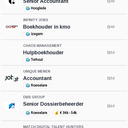
Senior Accountant
4d
🌍
Hooglede
INFINITY JOBS
Boekhouder in kmo
4d
🌍
Izegem
CHAOS MANAGEMENT
Hulpboekhouder
5d
🌍
Torhout
UNIQUE MENEN
Accountant
5d
🌍
Roeselare
DBB GROUP
Senior Dossierbeheerder
6d
🌍
Roeselare
💰
€ 36k - 54k
MATCH DIGITAL TALENT HUNTERS