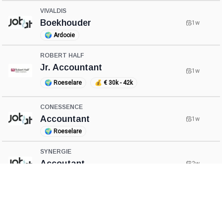
VIVALDIS
Boekhouder
1w
🌍
Ardooie
ROBERT HALF
Jr. Accountant
1w
🌍
Roeselare
💰
€ 30k - 42k
CONESSENCE
Accountant
1w
🌍
Roeselare
SYNERGIE
Accoutant
2w
🌍
Roeselare
ACTIEF CONSTRUCT TORHOUT
Boekhouder
2w
🌍
Roeselare