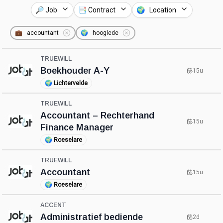
🔎 Job
📑 Contract
🌍 Location
💼
accountant
🌍
hooglede
TRUEWILL
Boekhouder A-Y
15u
🌍
Lichtervelde
TRUEWILL
Accountant – Rechterhand
15u
Finance Manager
🌍
Roeselare
TRUEWILL
Accountant
15u
🌍
Roeselare
ACCENT
Administratief bediende
2d