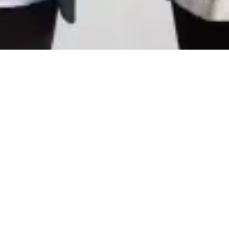
CareerCount
De place to be voor alle Belgische 🇧🇪 accounting
gerelateerde vacatures.
©
2026
•
CareerCount
™ • All Rights Reserved
Terms
•
Privacy
•
Sitemap
•
RSS
•
•