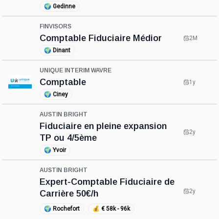
🌍
Gedinne
FINVISORS
Comptable Fiduciaire Médior
2M
🌍
Dinant
UNIQUE INTERIM WAVRE
Comptable
1y
🌍
Ciney
AUSTIN BRIGHT
Fiduciaire en pleine expansion
2y
TP ou 4/5ème
🌍
Yvoir
AUSTIN BRIGHT
Expert-Comptable Fiduciaire de
2y
Carrière 50€/h
🌍
Rochefort
💰
€ 58k - 96k