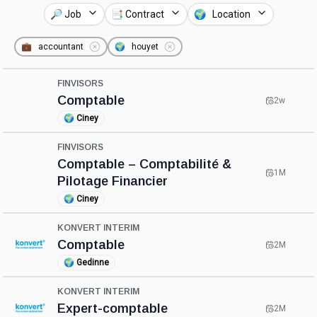
🔎 Job
📑 Contract
🌍 Location
💼
accountant
🌍
houyet
FINVISORS
Comptable
2w
🌍
Ciney
FINVISORS
Comptable – Comptabilité &
1M
Pilotage Financier
🌍
Ciney
KONVERT INTERIM
Comptable
2M
🌍
Gedinne
KONVERT INTERIM
Expert-comptable
2M