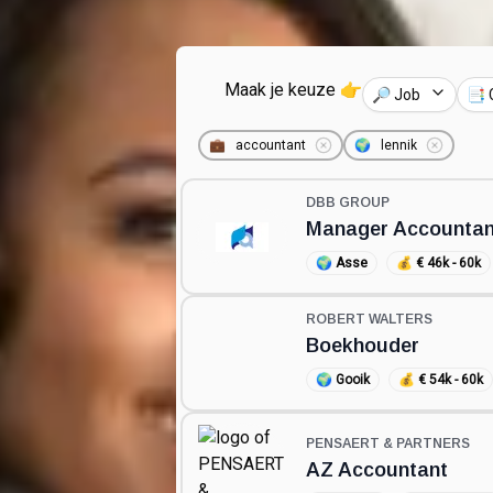
Maak je keuze 👉
🔎 Job
📑 
💼
accountant
🌍
lennik
DBB GROUP
Manager Accounta
🌍
Asse
💰
€ 46k - 60k
ROBERT WALTERS
Boekhouder
🌍
Gooik
💰
€ 54k - 60k
PENSAERT & PARTNERS
AZ Accountant