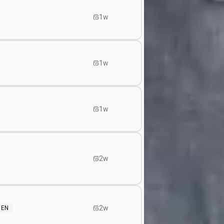
1w
1w
1w
2w
2w
EN