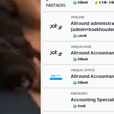
🌍
Dilbeek
💰
€ 34k - 54
VIVALDIS
Allround administr
(admin+boekhoude
🌍
Lennik
UNIQUE ASSE
Allround Accountan
🌍
Dilbeek
UNIQUE OFFICE
Allround Accountan
🌍
Dilbeek
FINVISORS
Accounting Special
🌍
Gooik