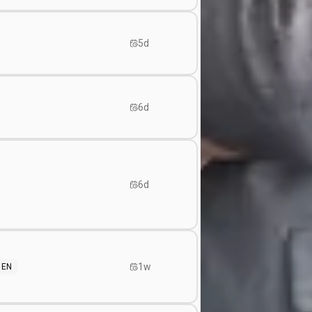
5d
6d
6d
1w
EN