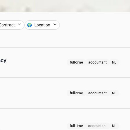
Contract
🌍 Location
ncy
full-time
accountant
NL
full-time
accountant
NL
full-time
accountant
NL