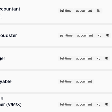
ccountant
full-time
accountant
EN
k
houdster
part-time
accountant
NL
FR
)er
full-time
accountant
NL
FR
yable
full-time
accountant
IË
er (V/M/X)
full-time
accountant
NL
FR