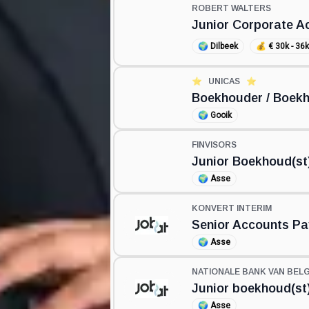
ROBERT WALTERS
Junior Corporate A
🌍
Dilbeek
💰
€ 30k - 36
⭐️
UNICAS
⭐️
Boekhouder / Boek
🌍
Gooik
FINVISORS
Junior Boekhoud(st
🌍
Asse
KONVERT INTERIM
Senior Accounts Pa
🌍
Asse
NATIONALE BANK VAN BELG
Junior boekhoud(st)
🌍
Asse