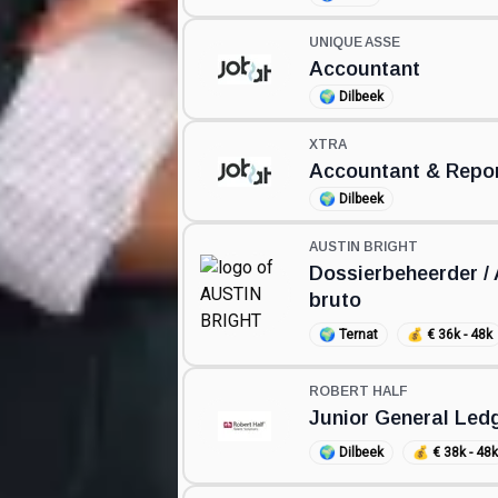
UNIQUE ASSE
Accountant
🌍
Dilbeek
XTRA
Accountant & Repor
🌍
Dilbeek
AUSTIN BRIGHT
Dossierbeheerder / 
bruto
🌍
Ternat
💰
€ 36k - 48k
ROBERT HALF
Junior General Led
🌍
Dilbeek
💰
€ 38k - 48