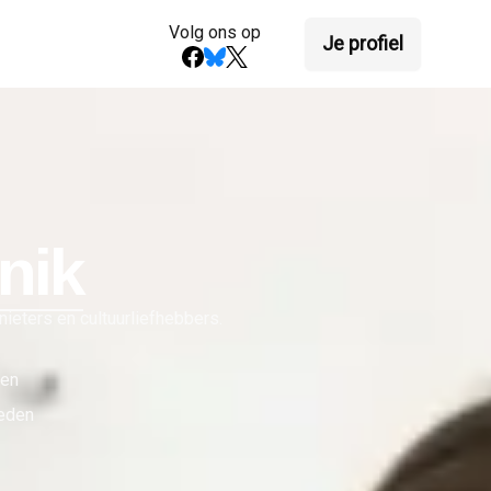
Volg ons op
Je profiel
nik
ieters en cultuurliefhebbers.
den
eden