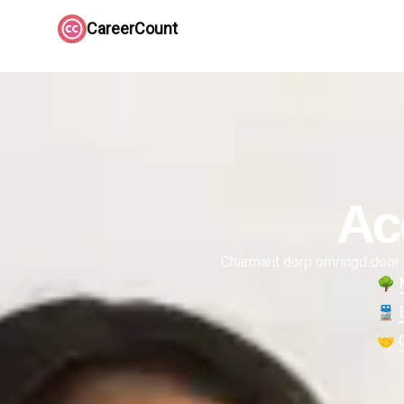
CareerCount
Ac
Charmant dorp omringd door p
🌳
🚆
🤝