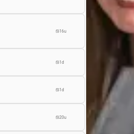
16u
1d
1d
20u