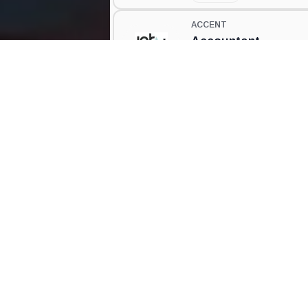
ACCENT
Accountant
🌍
Wemmel
ACCENT
Accountant
🌍
Wemmel
AGO BRUSSEL OFFICE
Accountant
CareerCount
🌍
Wemmel
De place to be voor alle Belgische 🇧🇪 ac
gerelateerde vacatures.
⭐️
CONVERSAL
⭐️
Finance officer
©
2026
•
CareerCount
™ • All Rights Res
🌍
Affligem
Terms
•
Privacy
•
Sitemap
•
RSS
•
•
AUSTIN BRIGHT
Junior Dossierbehe