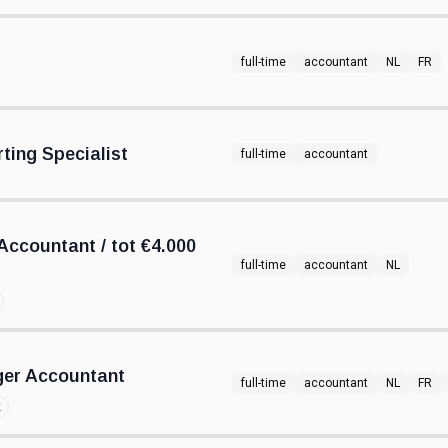
full-time
accountant
NL
FR
ting Specialist
full-time
accountant
Accountant / tot €4.000
full-time
accountant
NL
ger Accountant
full-time
accountant
NL
FR
k