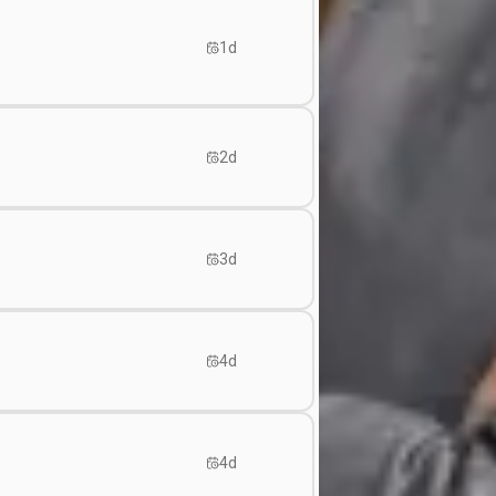
1d
2d
3d
4d
4d