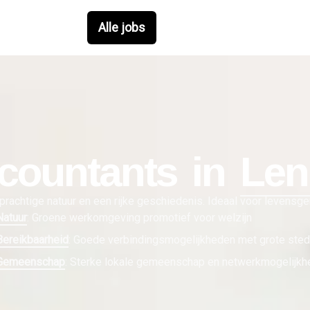
Alle jobs
countant
s in
Len
rachtige natuur en een rijke geschiedenis. Ideaal voor levensgen
Natuur
:
Groene werkomgeving promotief voor welzijn
Bereikbaarheid
:
Goede verbindingsmogelijkheden met grote ste
Gemeenschap
:
Sterke lokale gemeenschap en netwerkmogelijkh