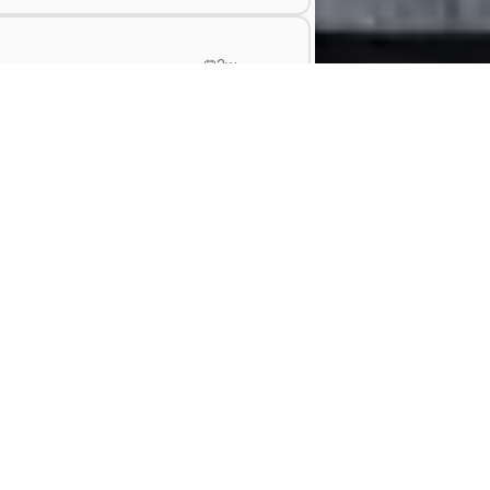
2w
2w
EN
2w
ties)
📚 Jobs met ITAA stage
🚗 Jobs met bedrijfswagen
2w
rpen
Revisor
jobs in
Antwerpen
Accountant
jobs in
Roeselare
gem
Revisor
jobs in
Waregem
2w
Accountant
jobs in
Kortrijk