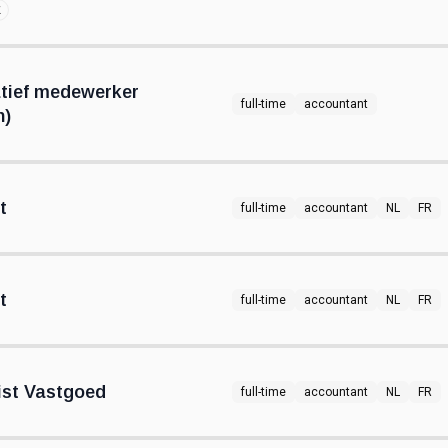
k
atief medewerker
full-time
accountant
n)
t
full-time
accountant
NL
FR
t
full-time
accountant
NL
FR
ist Vastgoed
full-time
accountant
NL
FR