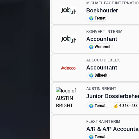
MICHAEL PAGE INTERNATIO
Boekhouder
🌍
Ternat
KONVERT INTERIM
Accountant
🌍
Wemmel
ADECCO DILBEEK
Accountant
🌍
Dilbeek
AUSTIN BRIGHT
Junior Dossierbehe
🌍
Ternat
💰
€ 36k - 48k
FLEXTRA INTERIM
A/R & A/P Accounta
🌍
Ternat