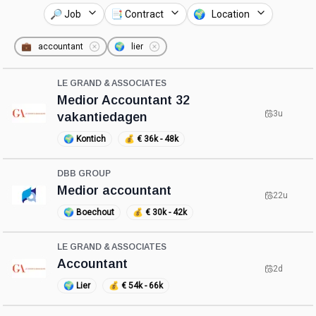
🔎 Job
📑 Contract
🌍 Location
💼
accountant
🌍
lier
LE GRAND & ASSOCIATES
Medior Accountant 32
3u
vakantiedagen
🌍
Kontich
💰
€ 36k - 48k
DBB GROUP
Medior accountant
22u
🌍
Boechout
💰
€ 30k - 42k
LE GRAND & ASSOCIATES
Accountant
2d
🌍
Lier
💰
€ 54k - 66k