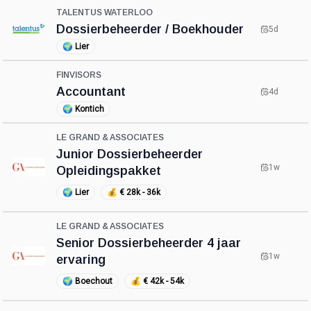
TALENTUS WATERLOO
Dossierbeheerder / Boekhouder
5d
🌍
Lier
FINVISORS
Accountant
4d
🌍
Kontich
LE GRAND & ASSOCIATES
Junior Dossierbeheerder
1w
Opleidingspakket
🌍
Lier
💰
€ 28k - 36k
LE GRAND & ASSOCIATES
Senior Dossierbeheerder 4 jaar
1w
ervaring
🌍
Boechout
💰
€ 42k - 54k