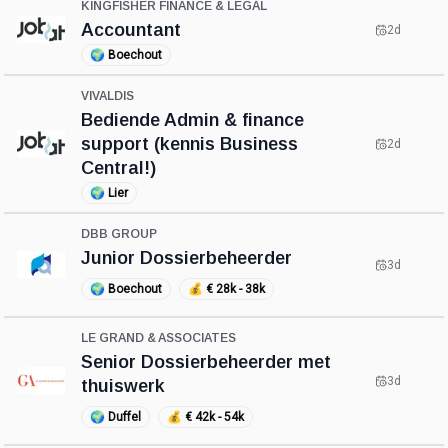
KINGFISHER FINANCE & LEGAL
Accountant
2d
🌍
Boechout
VIVALDIS
Bediende Admin & finance
support (kennis Business
2d
Central!)
🌍
Lier
DBB GROUP
Junior Dossierbeheerder
3d
🌍
Boechout
💰
€ 28k - 38k
LE GRAND & ASSOCIATES
Senior Dossierbeheerder met
3d
thuiswerk
🌍
Duffel
💰
€ 42k - 54k