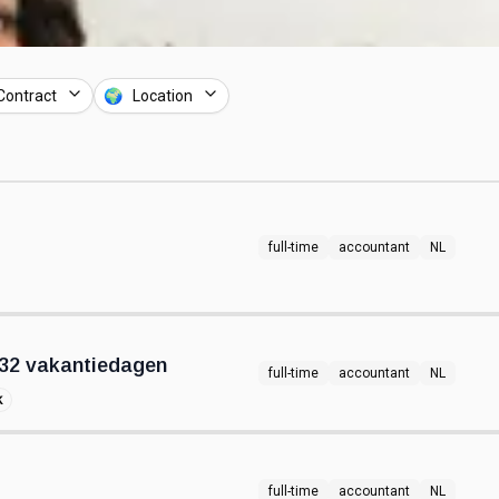
Contract
🌍 Location
full-time
accountant
NL
32 vakantiedagen
full-time
accountant
NL
k
full-time
accountant
NL