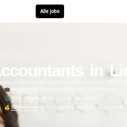
Alle jobs
ccountant
s in
Li
gemeente met een rijke culturele en natuurlijke pracht. Ideaal vo
💼
Arbeidsmarkt
:
Stabiele arbeidsmarkt voor accountants
⚖️
Work-life balance
:
Goede work-life balance
💰
Salarisvoordelen
:
Aantrekkelijke salarissen en voordelen