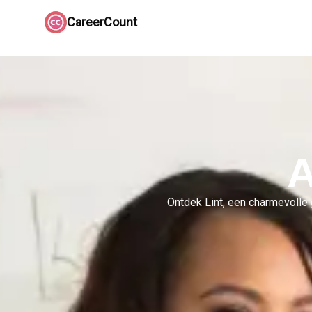
CareerCount
A
Ontdek Lint, een charmevolle 