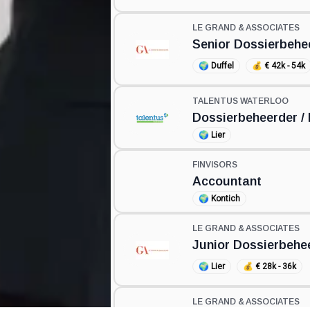
LE GRAND & ASSOCIATES
Senior Dossierbehe
🌍
Duffel
💰
€ 42k - 54k
TALENTUS WATERLOO
Dossierbeheerder /
🌍
Lier
FINVISORS
Accountant
🌍
Kontich
LE GRAND & ASSOCIATES
Junior Dossierbehe
🌍
Lier
💰
€ 28k - 36k
LE GRAND & ASSOCIATES