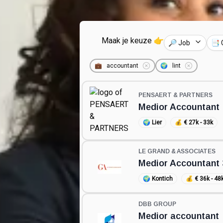
Maak je keuze 👉
🔎 Job
📑 
💼
accountant
🌍
lint
PENSAERT & PARTNERS
Medior Accountant
🌍
Lier
💰
€ 27k - 33k
LE GRAND & ASSOCIATES
Medior Accountant 
🌍
Kontich
💰
€ 36k - 48
DBB GROUP
Medior accountant