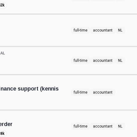
42k
full-time
accountant
NL
GAL
full-time
accountant
NL
inance support (kennis
full-time
accountant
erder
full-time
accountant
NL
38k