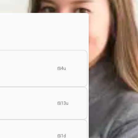
4u
13u
1d