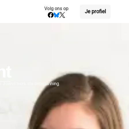
Volg ons op
Je profiel
nt
or zowel werk als ontspanning.