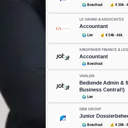
🌍
Boechout
💰
€ 30k - 
LE GRAND & ASSOCIATES
Accountant
🌍
Lier
💰
€ 54k - 66k
KINGFISHER FINANCE & LE
Accountant
🌍
Boechout
VIVALDIS
Bediende Admin & f
Business Central!)
🌍
Lier
DBB GROUP
Junior Dossierbehe
🌍
Boechout
💰
€ 28k - 