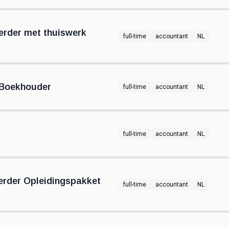
erder met thuiswerk
full-time
accountant
NL
 Boekhouder
full-time
accountant
NL
full-time
accountant
NL
erder Opleidingspakket
full-time
accountant
NL