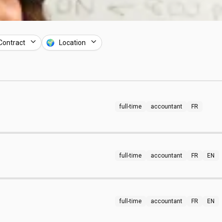
Contract
🌍 Location
full-time
accountant
FR
full-time
accountant
FR
EN
full-time
accountant
FR
EN