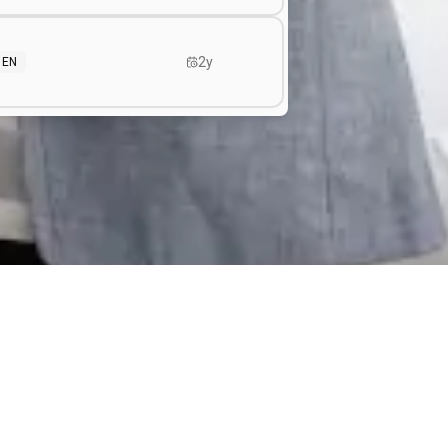
2y
EN