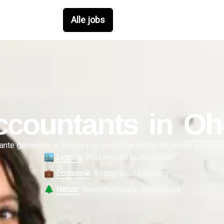
Alle jobs
ccountant
s in
Oh
ante gemeente in België met prachtige natuur en sterke gemeen
🏙️
Ligging
:
Proximity to major cities
💼
Economie
:
Strong local economy
🌲
Natuur
:
Beautiful natural landscapes