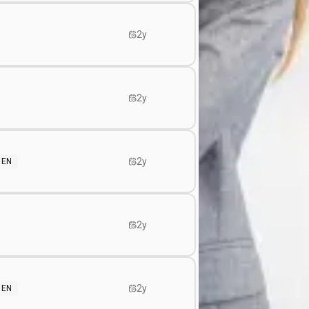
2y
2y
2y
EN
2y
2y
EN