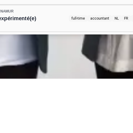
S NAMUR
expérimenté(e)
full-time
accountant
NL
FR