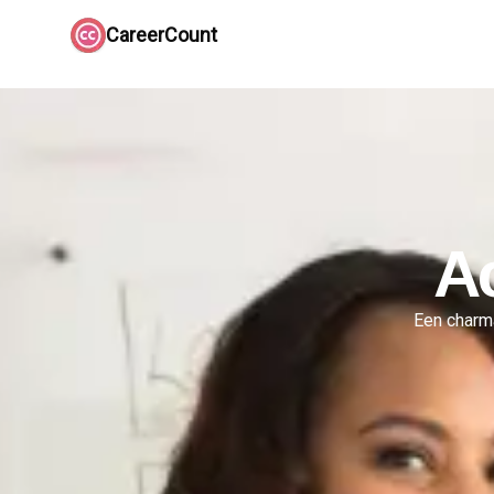
CareerCount
A
Een charm