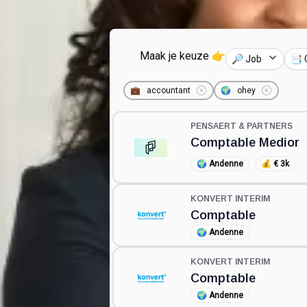
Maak je keuze 👉
🔎 Job
📑 
💼
accountant
🌍
ohey
PENSAERT & PARTNERS
Comptable Medior
🌍
Andenne
💰
€ 3k
KONVERT INTERIM
Comptable
🌍
Andenne
KONVERT INTERIM
Comptable
🌍
Andenne