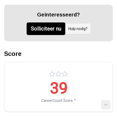
Geïnteresseerd?
Solliciteer nu
Hulp nodig?
Score
39
CareerCount Score ™️