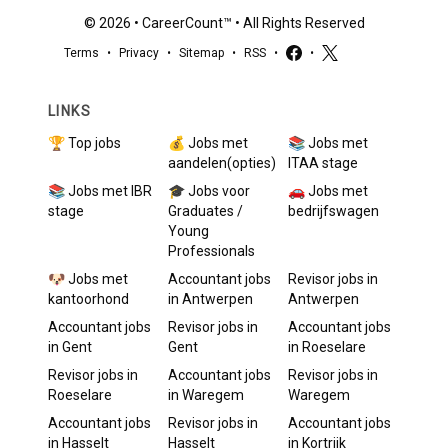
©
2026
•
CareerCount
™ • All Rights Reserved
Terms
•
Privacy
•
Sitemap
•
RSS
•
•
LINKS
🏆 Top jobs
💰 Jobs met
📚 Jobs met
aandelen(opties)
ITAA stage
📚 Jobs met IBR
🎓 Jobs voor
🚗 Jobs met
stage
Graduates /
bedrijfswagen
Young
Professionals
🐶 Jobs met
Accountant
jobs
Revisor
jobs in
kantoorhond
in
Antwerpen
Antwerpen
Accountant
jobs
Revisor
jobs in
Accountant
jobs
in
Gent
Gent
in
Roeselare
Revisor
jobs in
Accountant
jobs
Revisor
jobs in
Roeselare
in
Waregem
Waregem
Accountant
jobs
Revisor
jobs in
Accountant
jobs
in
Hasselt
Hasselt
in
Kortrijk