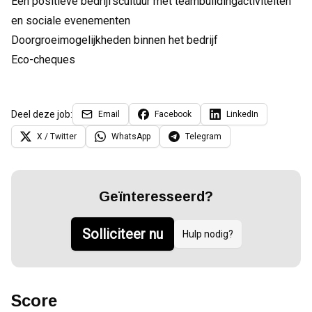
Een positieve bedrijfscultuur met teambuildingactiviteiten
en sociale evenementen
Doorgroeimogelijkheden binnen het bedrijf
Eco-cheques
Deel deze job:
Email
Facebook
LinkedIn
X / Twitter
WhatsApp
Telegram
Geïnteresseerd?
Solliciteer nu
Hulp nodig?
Score