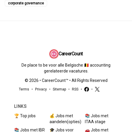
corporate governance
CareerCount
De place to be voor alle Belgische 🇧🇪 accounting
gerelateerde vacatures.
©
2026
•
CareerCount
™ • All Rights Reserved
Terms
•
Privacy
•
Sitemap
•
RSS
•
•
LINKS
🏆 Top jobs
💰 Jobs met
📚 Jobs met
aandelen(opties)
ITAA stage
📚 Jobs met IBR
🎓 Jobs voor
🚗 Jobs met