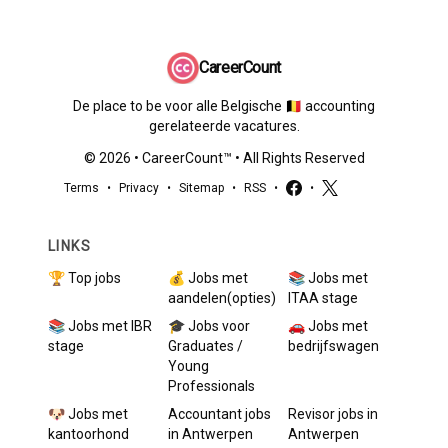
CareerCount
De place to be voor alle Belgische 🇧🇪 accounting
gerelateerde vacatures.
©
2026
•
CareerCount
™ • All Rights Reserved
Terms
•
Privacy
•
Sitemap
•
RSS
•
•
LINKS
🏆 Top jobs
💰 Jobs met
📚 Jobs met
aandelen(opties)
ITAA stage
📚 Jobs met IBR
🎓 Jobs voor
🚗 Jobs met
stage
Graduates /
bedrijfswagen
Young
Professionals
🐶 Jobs met
Accountant
jobs
Revisor
jobs in
kantoorhond
in
Antwerpen
Antwerpen