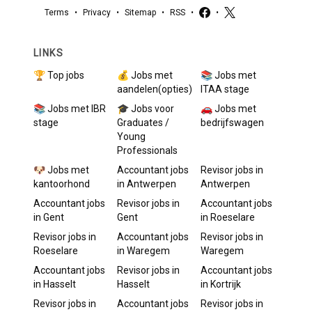
Terms
•
Privacy
•
Sitemap
•
RSS
•
•
LINKS
🏆 Top jobs
💰 Jobs met
📚 Jobs met
aandelen(opties)
ITAA stage
📚 Jobs met IBR
🎓 Jobs voor
🚗 Jobs met
stage
Graduates /
bedrijfswagen
Young
Professionals
🐶 Jobs met
Accountant
jobs
Revisor
jobs in
kantoorhond
in
Antwerpen
Antwerpen
Accountant
jobs
Revisor
jobs in
Accountant
jobs
in
Gent
Gent
in
Roeselare
Revisor
jobs in
Accountant
jobs
Revisor
jobs in
Roeselare
in
Waregem
Waregem
Accountant
jobs
Revisor
jobs in
Accountant
jobs
in
Hasselt
Hasselt
in
Kortrijk
Revisor
jobs in
Accountant
jobs
Revisor
jobs in