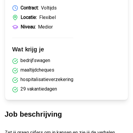
Contract:
Voltijds
Locatie:
Flexibel
Niveau:
Medior
Wat krijg je
bedrijfswagen
maaltijdcheques
hospitalisatieverzekering
29 vakantiedagen
Job beschrijving
Zet jij graag cijfers om in kansen en zie jij de verhalen