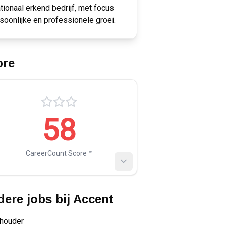
ationaal erkend bedrijf, met focus
soonlijke en professionele groei.
ore
58
CareerCount Score ™️
ere jobs bij
Accent
houder