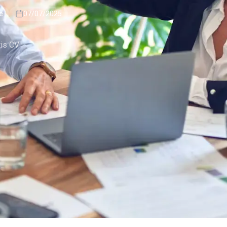
e
07/07/2025
tis CV