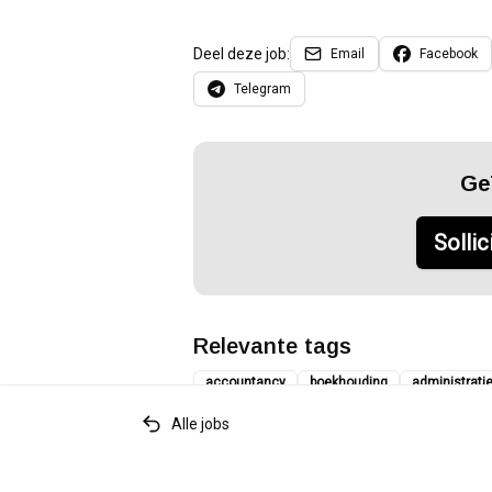
Deel deze job:
Email
Facebook
Telegram
Ge
Sollic
Relevante tags
accountancy
boekhouding
administrati
Alle jobs