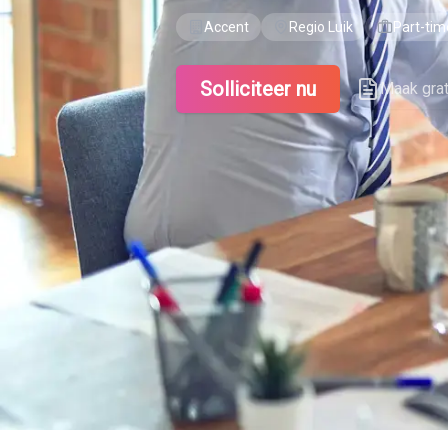
Accent
Regio Luik
Part-tim
Solliciteer nu
Maak gra