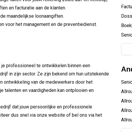
Factu
ten en facturatie aan de klanten.
 de maandelijkse loonaangiften.
Doss
ken voor het management en de preventiedienst.
Boek
Senio
 je professioneel te ontwikkelen binnen een
And
drijf in zijn sector. Ze zijn bekend om hun uitstekende
i en ontwikkeling van de medewerkers door het
Seni
je talenten en vaardigheden kan ontplooien en
Allr
Allr
edrijf dat jouw persoonlijke en professionele
Allro
citeer dus snel via onze website of bel ons via het
Allro