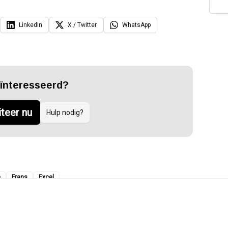
LinkedIn
X / Twitter
WhatsApp
ïnteresseerd?
iteer nu
Hulp nodig?
e
Frans
Excel