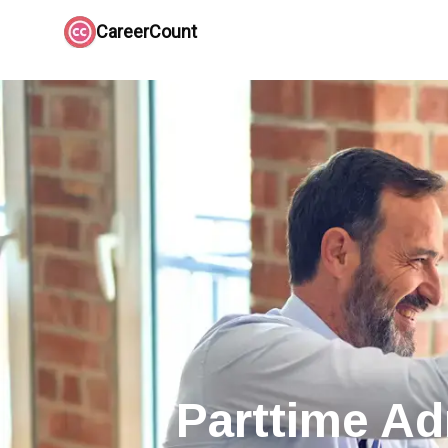
CareerCount
Parttime Ad