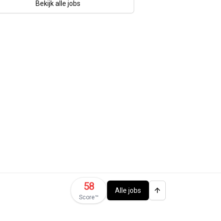
Bekijk alle jobs
58
Alle jobs
Score™️