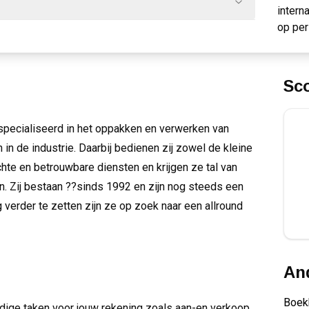
intern
op per
Sc
especialiseerd in het oppakken en verwerken van
en in de industrie. Daarbij bedienen zij zowel de kleine
chte en betrouwbare diensten en krijgen ze tal van
n. Zij bestaan ??sinds 1992 en zijn nog steeds een
g verder te zetten zijn ze op zoek naar een allround
And
Boek
ige taken voor jouw rekening zoals aan-en verkoop,