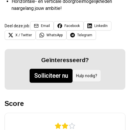
Horizontale- en verticale doorgroeimogelijkheden
naargelang jouw ambitie!
Deel deze job:
Email
Facebook
LinkedIn
X / Twitter
WhatsApp
Telegram
Geïnteresseerd?
Solliciteer nu
Hulp nodig?
Score