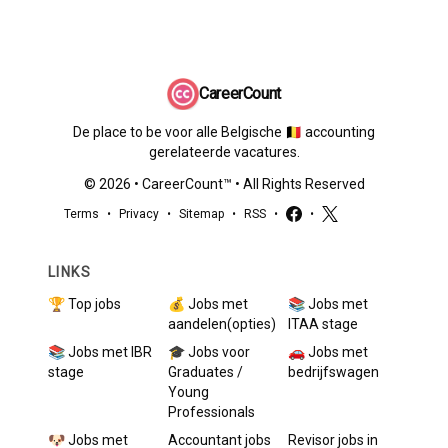
CareerCount
De place to be voor alle Belgische 🇧🇪 accounting
gerelateerde vacatures.
©
2026
•
CareerCount
™ • All Rights Reserved
Terms
•
Privacy
•
Sitemap
•
RSS
•
•
LINKS
🏆 Top jobs
💰 Jobs met
📚 Jobs met
aandelen(opties)
ITAA stage
📚 Jobs met IBR
🎓 Jobs voor
🚗 Jobs met
stage
Graduates /
bedrijfswagen
Young
Professionals
🐶 Jobs met
Accountant
jobs
Revisor
jobs in