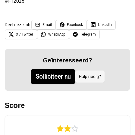
#FT2025
Deel deze job:
Email
Facebook
LinkedIn
X / Twitter
WhatsApp
Telegram
Geïnteresseerd?
Solliciteer nu
Hulp nodig?
Score