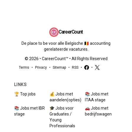
CareerCount
De place to be voor alle Belgische 🇧🇪 accounting
gerelateerde vacatures.
©
2026
•
CareerCount
™ • All Rights Reserved
Terms
•
Privacy
•
Sitemap
•
RSS
•
•
LINKS
🏆 Top jobs
💰 Jobs met
📚 Jobs met
aandelen(opties)
ITAA stage
📚 Jobs met IBR
🎓 Jobs voor
🚗 Jobs met
stage
Graduates /
bedrijfswagen
Young
Professionals