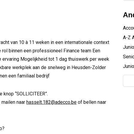
And
Acco
A-Z 
racht van 10 à 11 weken in een internationale context
Junio
 rol binnen een professioneel Finance team Een
Senio
 je ervaring Mogelijkheid tot 1 dag thuiswerk per week
Junio
eikbare werkplek aan de snelweg in Heusden-Zolder
en een familiaal bedrijf
uwe knop “SOLLICITEER”.
 mailen naar
hasselt.182@adecco.be
of bellen naar
co?