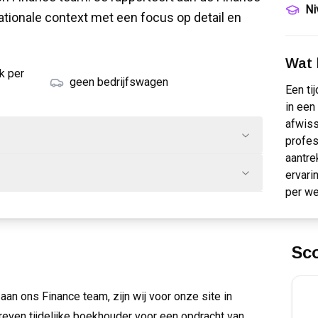
Ni
ationale context met een focus op detail en
Wat k
k per
geen bedrijfswagen
Een ti
in een
afwiss
profes
aantre
ervari
per we
Sc
 aan ons Finance team, zijn wij voor onze site in
ven tijdelijke boekhouder voor een opdracht van