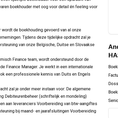
varen boekhouder met oog voor detail én feeling voor
r wordt de boekhouding gevoerd van al onze
nemingen. Tijdens deze tijdelijke opdracht zal je
rsteuning van onze Belgische, Duitse en Slovaakse
And
HA
namisch Finance team, wordt ondersteund door de
de Finance Manager. Je werkt in een internationale
Boek
ook een professionele kennis van Duits en Engels
Factu
Doss
racht zal je onder meer instaan voor: De algemene
Boek
ng Debiteurenbeheer (schriftelijk en mondeling)
Senio
gen aan leveranciers Voorbereiding van btw-aangiftes
euning bij maand- en jaarafsluitingen Voorbereiding