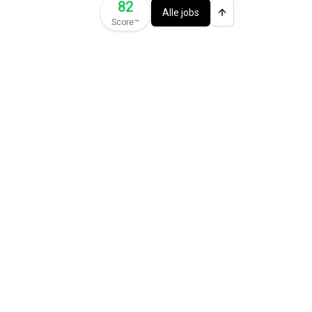
82
Alle jobs
Score™️
ties)
📚 Jobs met ITAA stage
🚗 Jobs met bedrijfswagen
rpen
Revisor
jobs in
Antwerpen
Accountant
jobs in
Roeselare