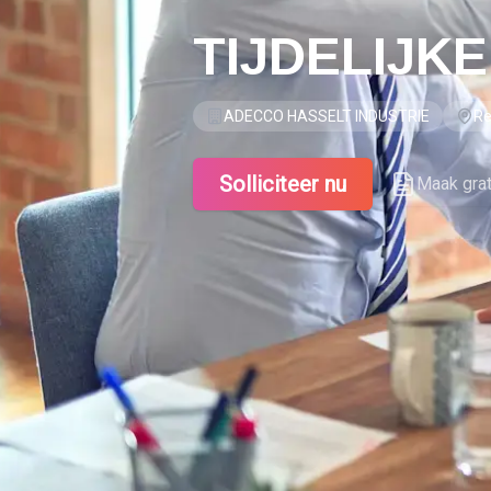
TIJDELIJK
ADECCO HASSELT INDUSTRIE
Re
Solliciteer nu
Maak gra