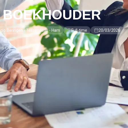
E BOEKHOUDER
gio Beringen - Tessenderlo - Ham
Full-time
20/03/2026
tis CV