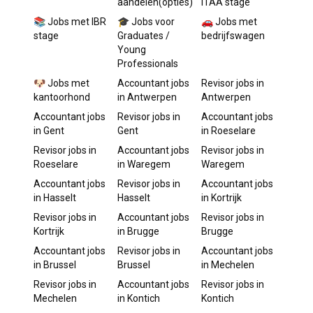
aandelen(opties)
ITAA stage
📚 Jobs met IBR
🎓 Jobs voor
🚗 Jobs met
stage
Graduates /
bedrijfswagen
Young
Professionals
🐶 Jobs met
Accountant
jobs
Revisor
jobs in
kantoorhond
in
Antwerpen
Antwerpen
Accountant
jobs
Revisor
jobs in
Accountant
jobs
in
Gent
Gent
in
Roeselare
Revisor
jobs in
Accountant
jobs
Revisor
jobs in
Roeselare
in
Waregem
Waregem
Accountant
jobs
Revisor
jobs in
Accountant
jobs
in
Hasselt
Hasselt
in
Kortrijk
Revisor
jobs in
Accountant
jobs
Revisor
jobs in
Kortrijk
in
Brugge
Brugge
Accountant
jobs
Revisor
jobs in
Accountant
jobs
in
Brussel
Brussel
in
Mechelen
Revisor
jobs in
Accountant
jobs
Revisor
jobs in
Mechelen
in
Kontich
Kontich