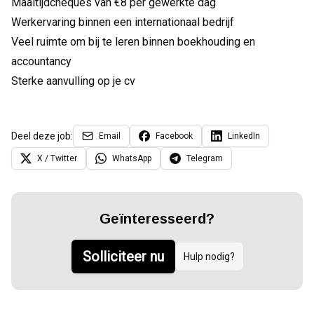
Maaltijdcheques van €8 per gewerkte dag
Werkervaring binnen een internationaal bedrijf
Veel ruimte om bij te leren binnen boekhouding en
accountancy
Sterke aanvulling op je cv
Deel deze job:
Email
Facebook
LinkedIn
X / Twitter
WhatsApp
Telegram
Geïnteresseerd?
Solliciteer nu
Hulp nodig?