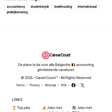
accountancy
studentenjob
boekhouding
internationaal
praktijkervaring
CareerCount
De place to be voor alle Belgische 🇧🇪 accounting
gerelateerde vacatures.
©
2026
•
CareerCount
™ • All Rights Reserved
Terms
•
Privacy
•
Sitemap
•
RSS
•
•
LINKS
🏆 Top jobs
💰 Jobs met
📚 Jobs met