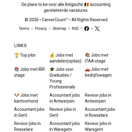
De place to be voor alle Belgische 🇧🇪 accounting
gerelateerde vacatures.
©
2026
•
CareerCount
™ • All Rights Reserved
Terms
•
Privacy
•
Sitemap
•
RSS
•
•
LINKS
🏆 Top jobs
💰 Jobs met
📚 Jobs met
aandelen(opties)
ITAA stage
📚 Jobs met IBR
🎓 Jobs voor
🚗 Jobs met
stage
Graduates /
bedrijfswagen
Young
Professionals
🐶 Jobs met
Accountant
jobs
Revisor
jobs in
kantoorhond
in
Antwerpen
Antwerpen
Accountant
jobs
Revisor
jobs in
Accountant
jobs
in
Gent
Gent
in
Roeselare
Revisor
jobs in
Accountant
jobs
Revisor
jobs in
Roeselare
in
Waregem
Waregem