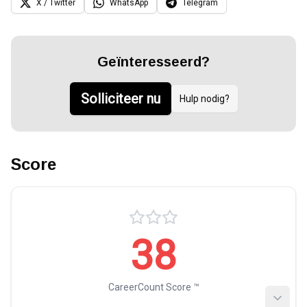
X / Twitter
WhatsApp
Telegram
Geïnteresseerd?
Solliciteer nu
Hulp nodig?
Score
38
CareerCount Score ™️