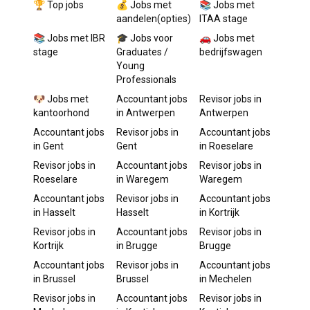
🏆 Top jobs
💰 Jobs met
📚 Jobs met
aandelen(opties)
ITAA stage
📚 Jobs met IBR
🎓 Jobs voor
🚗 Jobs met
stage
Graduates /
bedrijfswagen
Young
Professionals
🐶 Jobs met
Accountant
jobs
Revisor
jobs in
kantoorhond
in
Antwerpen
Antwerpen
Accountant
jobs
Revisor
jobs in
Accountant
jobs
in
Gent
Gent
in
Roeselare
Revisor
jobs in
Accountant
jobs
Revisor
jobs in
Roeselare
in
Waregem
Waregem
Accountant
jobs
Revisor
jobs in
Accountant
jobs
in
Hasselt
Hasselt
in
Kortrijk
Revisor
jobs in
Accountant
jobs
Revisor
jobs in
Kortrijk
in
Brugge
Brugge
Accountant
jobs
Revisor
jobs in
Accountant
jobs
in
Brussel
Brussel
in
Mechelen
Revisor
jobs in
Accountant
jobs
Revisor
jobs in