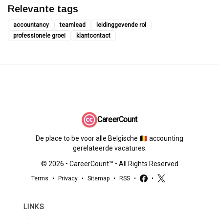
Relevante tags
accountancy
teamlead
leidinggevende rol
professionele groei
klantcontact
CareerCount
De place to be voor alle Belgische 🇧🇪 accounting
gerelateerde vacatures.
©
2026
•
CareerCount
™ • All Rights Reserved
Terms
•
Privacy
•
Sitemap
•
RSS
•
•
LINKS