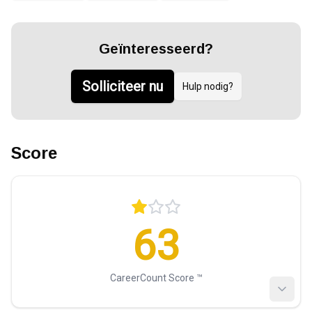
Geïnteresseerd?
Solliciteer nu
Hulp nodig?
Score
63
CareerCount Score ™️