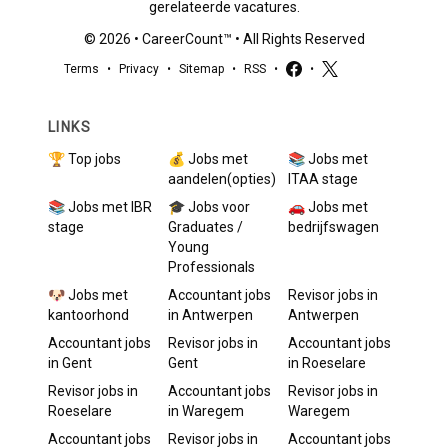
gerelateerde vacatures.
©
2026
•
CareerCount
™ • All Rights Reserved
Terms
•
Privacy
•
Sitemap
•
RSS
•
•
LINKS
🏆 Top jobs
💰 Jobs met
📚 Jobs met
aandelen(opties)
ITAA stage
📚 Jobs met IBR
🎓 Jobs voor
🚗 Jobs met
stage
Graduates /
bedrijfswagen
Young
Professionals
🐶 Jobs met
Accountant
jobs
Revisor
jobs in
kantoorhond
in
Antwerpen
Antwerpen
Accountant
jobs
Revisor
jobs in
Accountant
jobs
in
Gent
Gent
in
Roeselare
Revisor
jobs in
Accountant
jobs
Revisor
jobs in
Roeselare
in
Waregem
Waregem
Accountant
jobs
Revisor
jobs in
Accountant
jobs